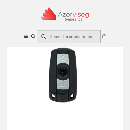
Home
Auto
Caixas Comandos Automóvel
CAIXA SUBSTITUIÇAO AUTO 3 BOTOES