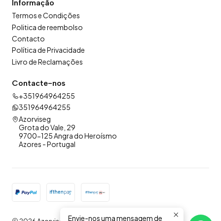
Informação
Termos e Condições
Politica de reembolso
Contacto
Política de Privacidade
Livro de Reclamações
Contacte-nos
+351964964255
351964964255
Azorviseg
Grota do Vale, 29
9700-125 Angra do Heroísmo
Azores - Portugal
Envie-nos uma mensagem de
2026 Azorviseg .