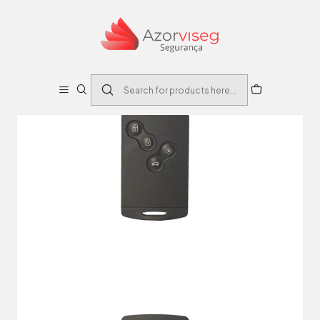
Home
Auto
Caixas Comandos Automóvel
CAIXA SUBSTITUIÇAO AUTO 4 BOTOES