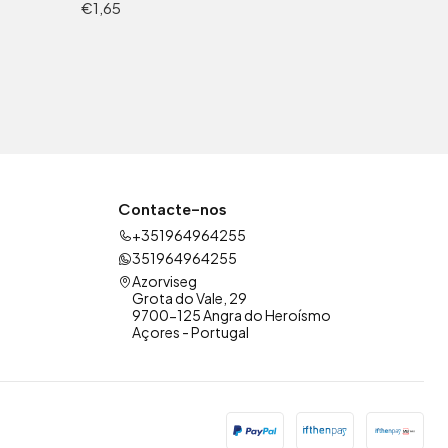
€1,65
Contacte-nos
+351964964255
351964964255
Azorviseg
Grota do Vale, 29
9700-125 Angra do Heroísmo
Açores - Portugal