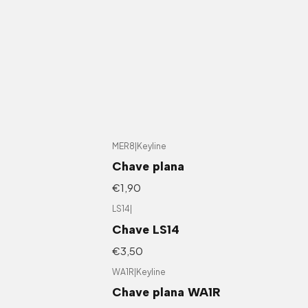
Início
Chaves residenciais
MER8
|
Keyline
Chave plana
€1,90
LS14
|
Chave LS14
€3,50
WA1R
|
Keyline
Chave plana WA1R