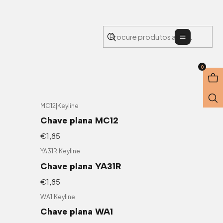
Menu
0
MC12
|
Keyline
Chave plana MC12
€1,85
YA31R
|
Keyline
Chave plana YA31R
€1,85
WA1
|
Keyline
Chave plana WA1