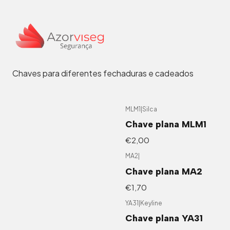
Chaves residenciais
Chaves para diferentes fechaduras e cadeados
MLM1
|
Silca
Chave plana MLM1
€2,00
MA2
|
Chave plana MA2
€1,70
YA31
|
Keyline
Chave plana YA31