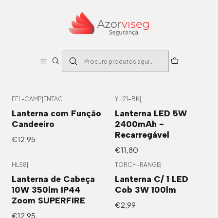
Início
Eletrônica
Lanternas
Lanternas
Filtros
EFL-CAMP
|
ENTAC
YH21-BK
|
Esgotado
Lanterna com Função
Lanterna LED 5W
Candeeiro
2400mAh -
Recarregável
€12,95
€11,80
HL58
|
TORCH-RANGE
|
Novo
Novo
Lanterna de Cabeça
Lanterna C/ 1 LED
10W 350lm IP44
Cob 3W 100lm
Zoom SUPERFIRE
€2,99
€12,95