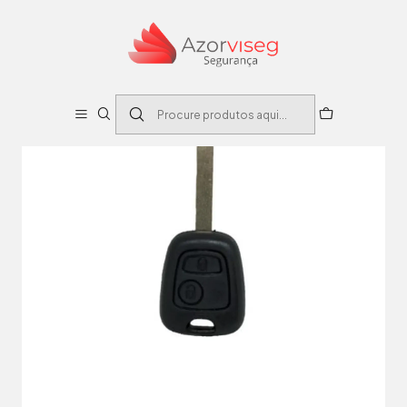
Início
Auto
Caixas Comandos Automóvel
CAIXA SUBSTITUIÇAO AUTO 2 BOTOES