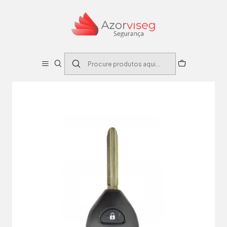
Início
Auto
Caixas Comandos Automóvel
CAIXA SUBSTITUIÇÃO AUTO 2 BOTÕES