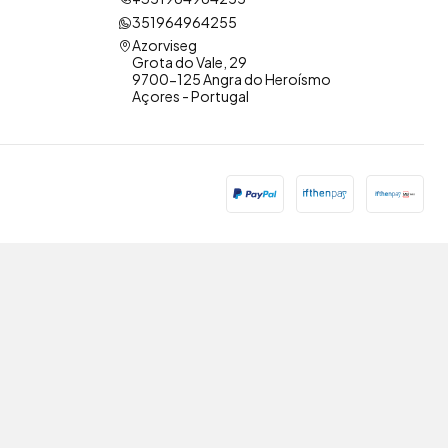
351964964255
Azorviseg
Grota do Vale, 29
9700-125 Angra do Heroísmo
Açores - Portugal