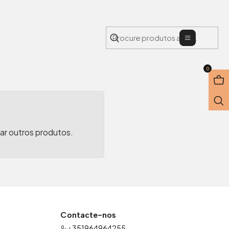
Menu
0
rar outros produtos.
Contacte-nos
+351964964255