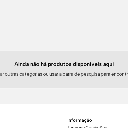
Início
Auto
Chaves auto sem transponder
er
Ainda não há produtos disponíveis aqui
r outras categorias ou usar a barra de pesquisa para encont
Informação
Termos e Condições