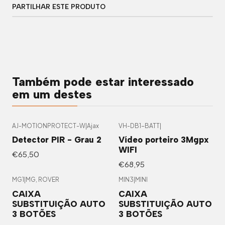
PARTILHAR ESTE PRODUTO
Também pode estar interessado
em um destes
AJ-MOTIONPROTECT-W
|
Ajax
VH-DB1-BATT
|
Detector PIR - Grau 2
Vídeo porteiro 3Mgpx
WIFI
€65,50
€68,95
MG1
|
MG, ROVER
MIN3
|
MINI
CAIXA
CAIXA
SUBSTITUIÇÃO AUTO
SUBSTITUIÇÃO AUTO
3 BOTÕES
3 BOTÕES