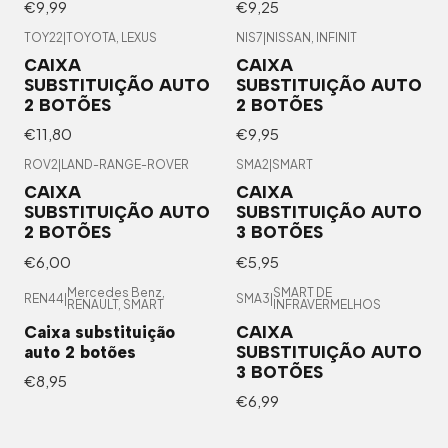
€9,99
€9,25
TOY22
|
TOYOTA, LEXUS
NIS7
|
NISSAN, INFINIT
CAIXA
CAIXA
SUBSTITUIÇÃO AUTO
SUBSTITUIÇÃO AUTO
2 BOTÕES
2 BOTÕES
€11,80
€9,95
ROV2
|
LAND-RANGE-ROVER
SMA2
|
SMART
CAIXA
CAIXA
SUBSTITUIÇÃO AUTO
SUBSTITUIÇÃO AUTO
2 BOTÕES
3 BOTÕES
€6,00
€5,95
Mercedes Benz,
SMART DE
REN44
|
SMA3
|
RENAULT, SMART
INFRAVERMELHOS
Caixa substituição
CAIXA
auto 2 botões
SUBSTITUIÇÃO AUTO
3 BOTÕES
€8,95
€6,99