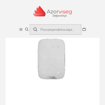
Início
Sistema de intrusão e CCTV
Teclado independente com leitor RFID - Grau 2