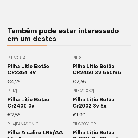
Também pode estar interessado
em um destes
PI11
|
VARTA
PIL18
|
Pilha Lítio Botão
Pilha Lítio Botão
CR2354 3V
CR2450 3V 550mA
€4,25
€2,65
PIL17
|
PILCA2032
|
Pilha Lítio Botão
Pilha Lítio Botão
Cr2430 3v
Cr2032 3v 5x
€2,55
€1,90
PIL4
|
PANASONIC
PILC2016
|
GP
Pilha Alcalina LR6/AA
Pilha Lítio Botão