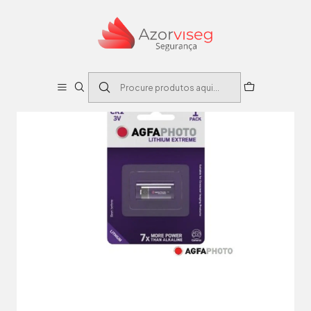
Início
Eletrônica
Pilhas
Pilha Lítio CR2 3V 1x