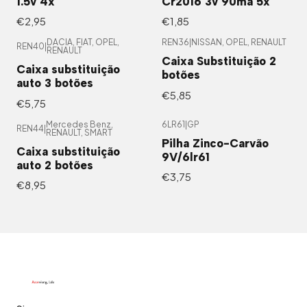
1.5v 4x
Cr2016 3v 90ma 5x
€2,95
€1,85
DACIA, FIAT, OPEL,
REN36
|
NISSAN, OPEL, RENAULT
REN40
|
RENAULT
Caixa Substituição 2
Caixa substituição
botões
auto 3 botões
€5,85
€5,75
Mercedes Benz,
6LR61
|
GP
REN44
|
RENAULT, SMART
Pilha Zinco-Carvão
Caixa substituição
9V/6lr61
auto 2 botões
€3,75
€8,95