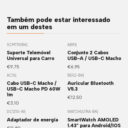
Também pode estar interessado
em um destes
SCMT110BK
|
ABR1
|
Suporte Telemóvel
Conjunto 2 Cabos
Universal para Carro
USB-A / USB-C Macho
€9,75
€6,95
AC15
|
BE52-BK
|
Cabo USB-C Macho /
Auricular Bluetooth
USB-C Macho PD 60W
V5.3
1m
€12,50
€3,10
DC1210-W
|
WATCHULTRA-BK
|
Adaptador de energia
SmartWatch AMOLED
1.43" para Android/IOS
€11,80