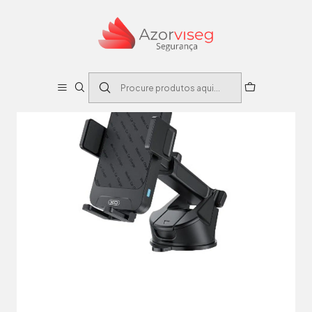
Início
Eletrônica
Aparelhos
Suporte Telemóvel com Carregador Indução Qi 15W