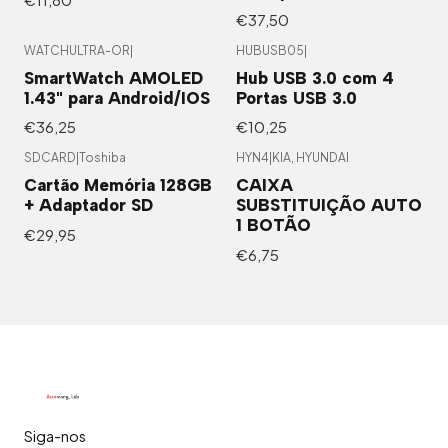
€37,50
WATCHULTRA-OR
|
HUBUSB05
|
SmartWatch AMOLED
Hub USB 3.0 com 4
1.43" para Android/IOS
Portas USB 3.0
€36,25
€10,25
SDCARD
|
Toshiba
HYN4
|
KIA, HYUNDAI
Cartão Memória 128GB
CAIXA
+ Adaptador SD
SUBSTITUIÇÃO AUTO
1 BOTÃO
€29,95
€6,75
Siga-nos