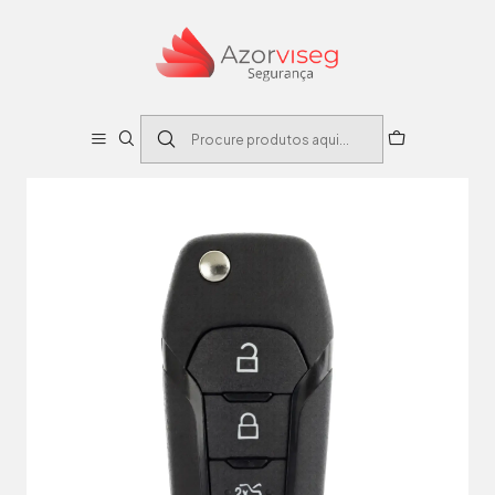
Início
Auto
Caixas Comandos Automóvel
CAIXA SUBSTITUIÇÃO AUTO 3 BOTÕES