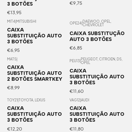
€9,75
3 BOTÕES
€13,95
MIT4
|
MITSUBISHI
DAEWOO, OPEL,
OPE24
|
CHEVROLET
CAIXA
CAIXA SUBSTITUÇÃO
SUBSTITUIÇÃO AUTO
AUTO 3 BOTÕES
3 BOTÕES
€6,85
€6,95
MAT5
|
PEUGEOT, CITROEN, DS,
PEU13
|
OPEL
CAIXA
CAIXA
SUBSTITUIÇÃO AUTO
SUBSTITUIÇÃO AUTO
2 BOTÕES SMARTKEY
3 BOTÕES
€8,99
€11,60
TOY21
|
TOYOTA, LEXUS
VAG12
|
AUDI
CAIXA
CAIXA
SUBSTITUIÇÃO AUTO
SUBSTITUIÇÃO AUTO
3 BOTÕES
3 BOTÕES
€12,20
€11,80