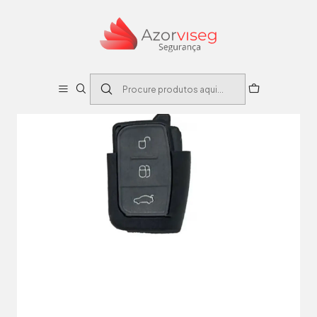
Início
Auto
Caixas Comandos Automóvel
CAIXA SUBSTITUIÇÃO AUTO 3 BOTÕES