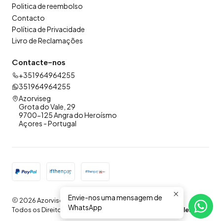
Politica de reembolso
Contacto
Política de Privacidade
Livro de Reclamações
Contacte-nos
+351964964255
351964964255
Azorviseg
Grota do Vale, 29
9700-125 Angra do Heroísmo
Açores - Portugal
Envie-nos uma mensagem de
2026 Azorviseg .
WhatsApp
Todos os Direitos Reservados.
Com tecnologia Jumpseller
.