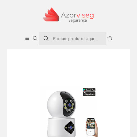
Início
Sistema de intrusão e CCTV
Câmara Vigilância IP Dupla 1080p 24MP WiFi+BT XO