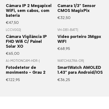
Câmara IP 2 Megapixel
Camara 1/3" Sensor
WiFi, sem cabos, com
CMOS MagixPix
bateria
€32,50
€47,50
LCCV002
|
VH-DB1-BATT
|
Câmara Vigilância IP
Vídeo porteiro 3Mgpx
FHD Wifi C/ Painel
WIFI
Solar XO
€68,95
€65,00
AJ-MOTIONCAM-HDR-
|
WATCHULTRA-OR
|
Fotodetetor de
SmartWatch AMOLED
movimento - Grau 2
1.43" para Android/IOS
€122,95
€36,25