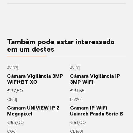
Também pode estar interessado
em um destes
AVID2
|
AVID1
|
Câmara Vigilância 3MP
Câmara Vigilância IP
WiFi+BT XO
3MP WiFi
€37,50
€31,55
CBT1
|
DIV20
|
Câmara UNIVIEW IP 2
Câmara IP WiFi
Megapixel
Uniarch Panda Série B
€85,00
€61,00
CG6
|
CB160
|