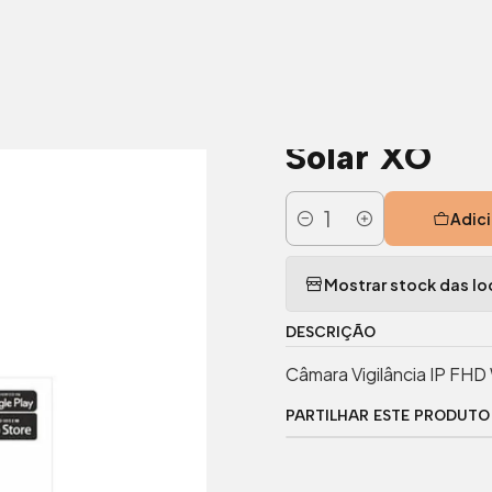
istema de intrusão e CCTV
Câmara Vigilância IP FHD Wifi C/ Painel
|
Câmara Vigil
Solar XO
Adici
Quantidade
Mostrar stock das lo
DESCRIÇÃO
Câmara Vigilância IP FHD 
PARTILHAR ESTE PRODUTO