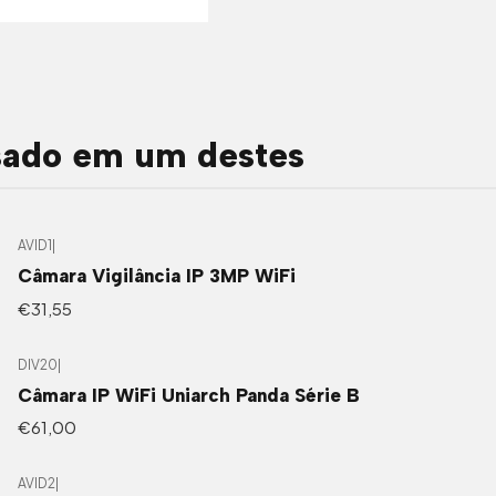
sado em um destes
AVID1
|
Câmara Vigilância IP 3MP WiFi
€31,55
DIV20
|
Câmara IP WiFi Uniarch Panda Série B
€61,00
AVID2
|