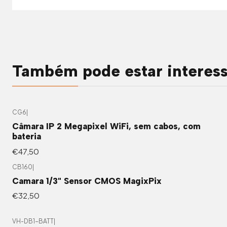
Também pode estar interes
CG6
|
Câmara IP 2 Megapixel WiFi, sem cabos, com
bateria
€47,50
CB160
|
Camara 1/3" Sensor CMOS MagixPix
€32,50
VH-DB1-BATT
|