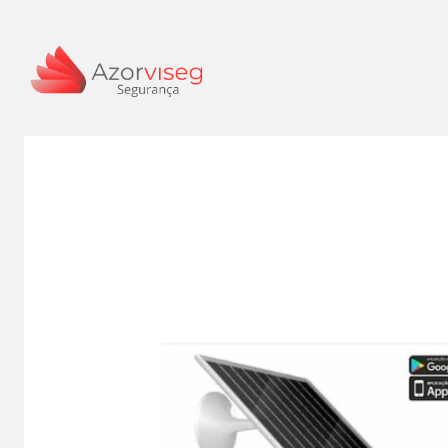
Início
S