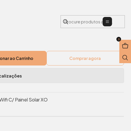
 Solar XO
Menu
ância IP FHD Wifi C/ Painel
0
onar ao Carrinho
Comprar agora
calizações
Wifi C/ Painel Solar XO