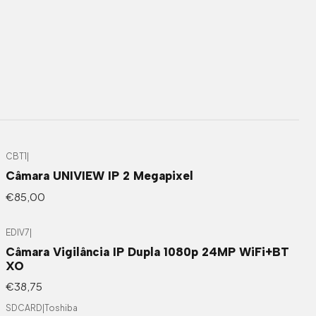
CBT1
|
Câmara UNIVIEW IP 2 Megapixel
€85,00
EDIV7
|
Câmara Vigilância IP Dupla 1080p 24MP WiFi+BT
XO
€38,75
SDCARD
|
Toshiba