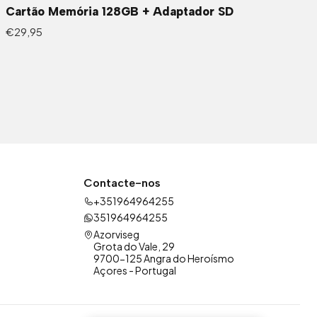
Cartão Memória 128GB + Adaptador SD
€29,95
Contacte-nos
+351964964255
351964964255
Azorviseg
Grota do Vale, 29
9700-125 Angra do Heroísmo
Açores - Portugal