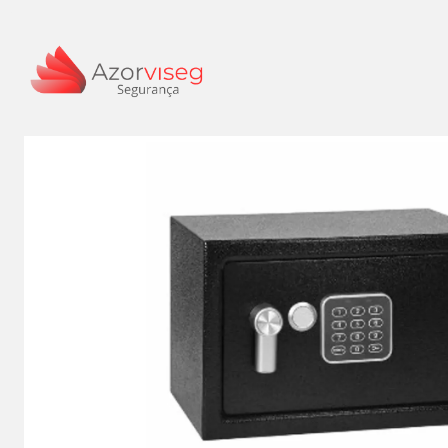
Início
O