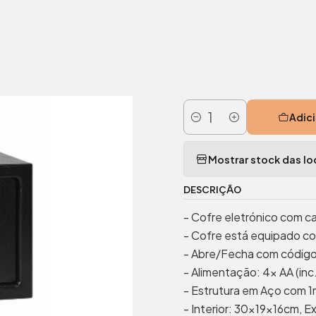
utros produtos de segurança
Cofres
Cofre Eletrónico Aço 310
|
Cofre Eletr
Adici
Quantidade
Mostrar stock das lo
DESCRIÇÃO
- Cofre eletrónico com ca
- Cofre está equipado c
- Abre/Fecha com código 
- Alimentação: 4x AA (inc
- Estrutura em Aço com 
- Interior: 30x19x16cm, 