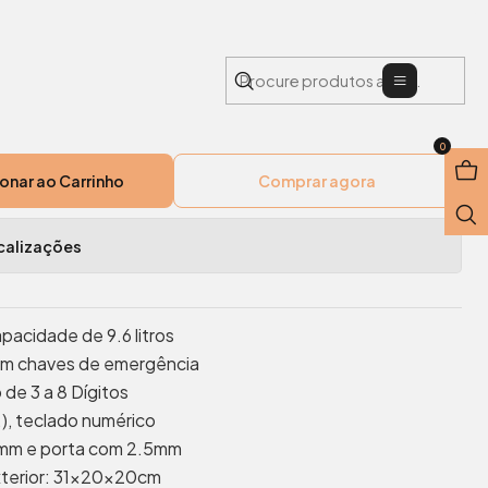
x200x200
Menu
ónico Aço 310x200x200
0
onar ao Carrinho
Comprar agora
calizações
pacidade de 9.6 litros
om chaves de emergência
de 3 a 8 Dígitos
.), teclado numérico
1mm e porta com 2.5mm
Exterior: 31x20x20cm