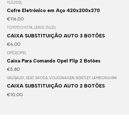
YLG200
|
Cofre Eletrônico em Aço 420x200x370
€116,00
TOY17
|
TOYOTA, LEXUS, ISUZU
CAIXA SUBSTITUIÇÃO AUTO 3 BOTÕES
€6,00
OPE2
|
OPEL
Caixa Para Comando Opel Flip 2 Botões
€5,80
VAG1
|
AUDI, SEAT, SKODA, VOLKSWAGEN, BENTLEY, LAMBORGHINI
CAIXA SUBSTITUIÇÃO AUTO 2 BOTÕES
€10,00