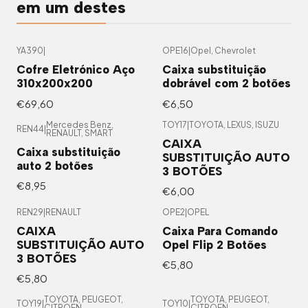
em um destes
YA390
|
OPE16
|
Opel, Chevrolet
Cofre Eletrónico Aço
Caixa substituição
310x200x200
dobrável com 2 botões
€69,60
€6,50
Mercedes Benz,
TOY17
|
TOYOTA, LEXUS, ISUZU
REN44
|
RENAULT, SMART
CAIXA
Caixa substituição
SUBSTITUIÇÃO AUTO
auto 2 botões
3 BOTÕES
€8,95
€6,00
REN29
|
RENAULT
OPE2
|
OPEL
CAIXA
Caixa Para Comando
SUBSTITUIÇÃO AUTO
Opel Flip 2 Botões
3 BOTÕES
€5,80
€5,80
TOYOTA, PEUGEOT,
TOYOTA, PEUGEOT,
TOY19
|
TOY10
|
CITROEN
CITROEN