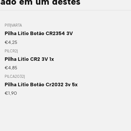
sado em um destes
PI11
|
VARTA
Pilha Lítio Botão CR2354 3V
€4,25
PILCR2
|
Pilha Lítio CR2 3V 1x
€4,85
PILCA2032
|
Pilha Lítio Botão Cr2032 3v 5x
€1,90