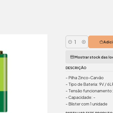
Início
Eletrônica
Pilhas
Pilha Zinco-Carvão 9V/6lr61
|
Pilha Zinco
Adici
Quantidade
Mostrar stock das lo
DESCRIÇÃO
- Pilha Zinco-Carvão
- Tipo de Bateria: 9V / 6L
- Tensão funcionamento:
- Capacidade: -
- Blister com 1 unidade