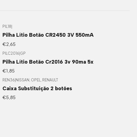
PIL18
|
Pilha Lítio Botão CR2450 3V 550mA
€2,65
PILC2016
|
GP
Pilha Lítio Botão Cr2016 3v 90ma 5x
€1,85
REN36
|
NISSAN, OPEL, RENAULT
Caixa Substituição 2 botões
€5,85