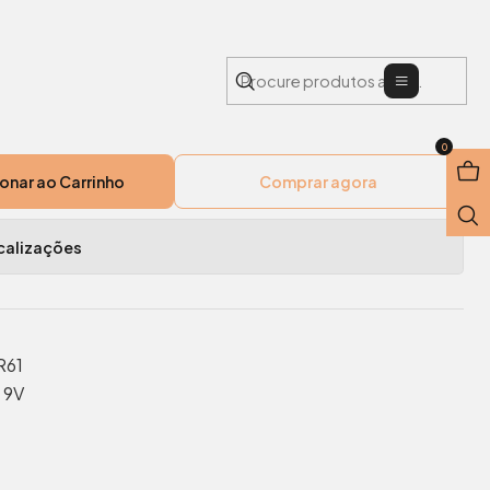
Menu
-Carvão 9V/6lr61
0
onar ao Carrinho
Comprar agora
calizações
R61
 9V