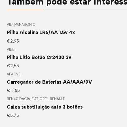
Também pode estar interes
PIL4
|
PANASONIC
Pilha Alcalina LR6/AA 1.5v 4x
€2,95
PIL17
|
Pilha Lítio Botão Cr2430 3v
€2,55
APACVE
|
Carregador de Baterias AA/AAA/9V
€11,85
REN40
|
DACIA, FIAT, OPEL, RENAULT
Caixa substituição auto 3 botões
€5,75