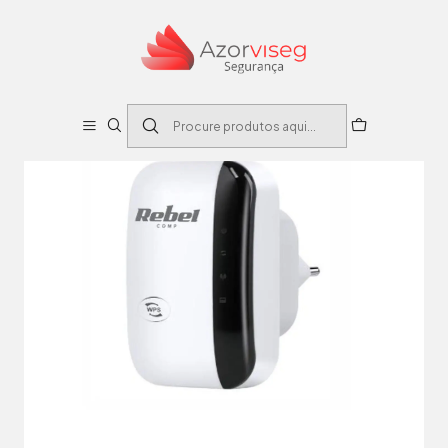
Início
Eletrônica
Informática
Repetidor Sinal Wifi 2.4GHz 300Mbps