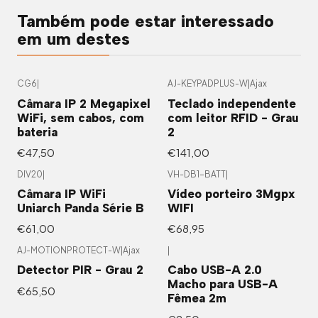
Também pode estar interessado
em um destes
CG6
|
AJ-KEYPADPLUS-W
|
Ajax
Câmara IP 2 Megapixel
Teclado independente
WiFi, sem cabos, com
com leitor RFID - Grau
bateria
2
€47,50
€141,00
DIV20
|
VH-DB1-BATT
|
Câmara IP WiFi
Vídeo porteiro 3Mgpx
Uniarch Panda Série B
WIFI
€61,00
€68,95
AJ-MOTIONPROTECT-W
|
Ajax
|
Detector PIR - Grau 2
Cabo USB-A 2.0
Macho para USB-A
€65,50
Fêmea 2m