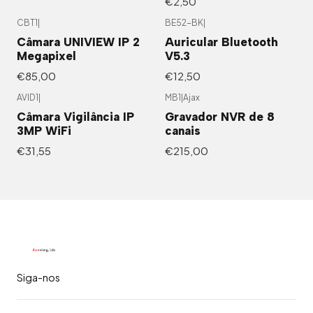
€2,50
CBT1
|
BE52-BK
|
Câmara UNIVIEW IP 2
Auricular Bluetooth
Megapixel
V5.3
€85,00
€12,50
AVID1
|
MB1
|
Ajax
Câmara Vigilância IP
Gravador NVR de 8
3MP WiFi
canais
€31,55
€215,00
Siga-nos